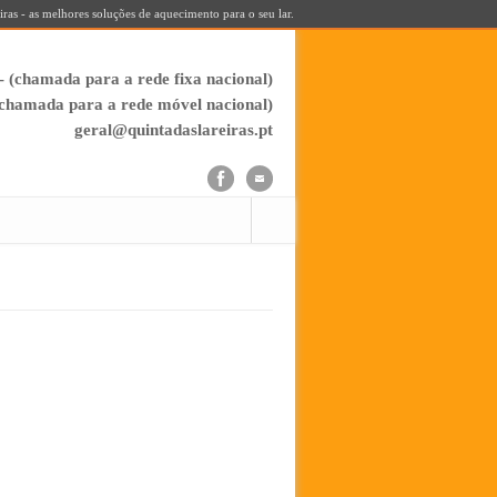
iras - as melhores soluções de aquecimento para o seu lar.
- (chamada para a rede fixa nacional)
(chamada para a rede móvel nacional)
geral@quintadaslareiras.pt