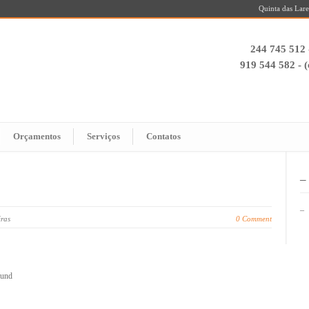
Quinta das Lare
244 745 512 
919 544 582 - 
Orçamentos
Serviços
Contatos
–
–
iras
0 Comment
ound