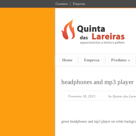
Contatos
Empresa
Home
Empresa
Produtos
»
headphones and mp3 player
Fevereiro 18, 2013
by Quinta das Lare
green headphones and mp3 player on white backgr