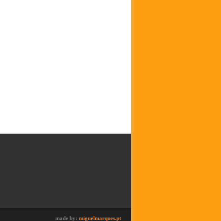
made by:
miguelmarques.pt