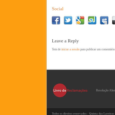
Social
Leave a Reply
Tem de
iniciar a sessão
para publicar um comentário
Resolução Alte
Todos os direitos reservados - Quinta das Lareiras