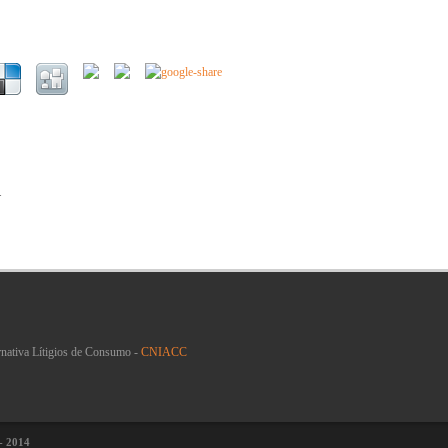
.
rnativa Lítigios de Consumo -
CNIACC
 - 2014