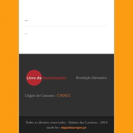
–
–
Resolução Alternativa
Lítigios de Consumo -
CNIACC
Todos os direitos reservados - Quinta das Lareiras - 2014
made by:
miguelmarques.pt