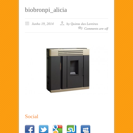
biobronpi_alicia
Junho 19, 2014
by Quinta das Lareiras
Comments are off
Social