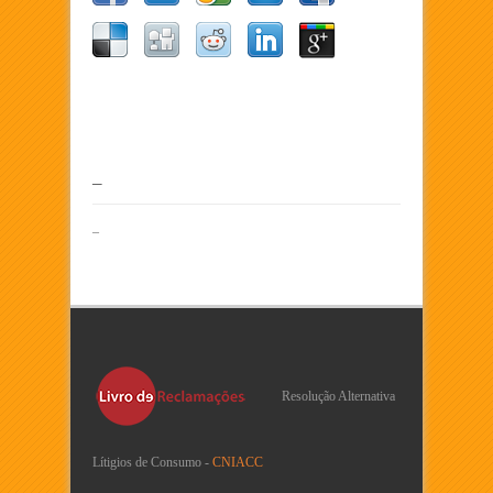
–
–
Resolução Alternativa
Lítigios de Consumo -
CNIACC