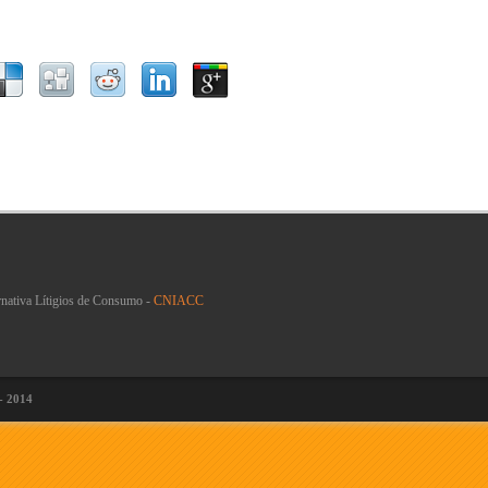
rnativa Lítigios de Consumo -
CNIACC
 - 2014