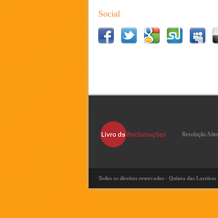
Social
Resolução Alte
Todos os direitos reservados - Quinta das Lareiras