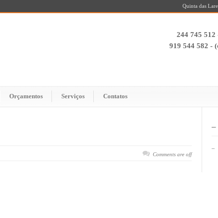
Quinta das Lare
244 745 512 
919 544 582 - 
Orçamentos
Serviços
Contatos
–
–
Comments are off