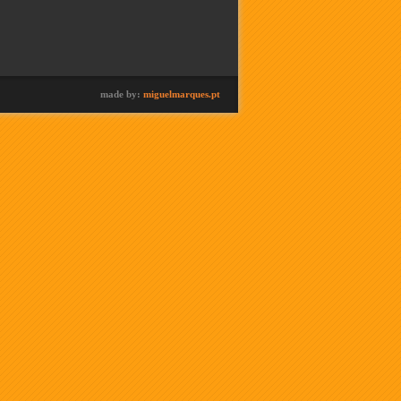
made by:
miguelmarques.pt