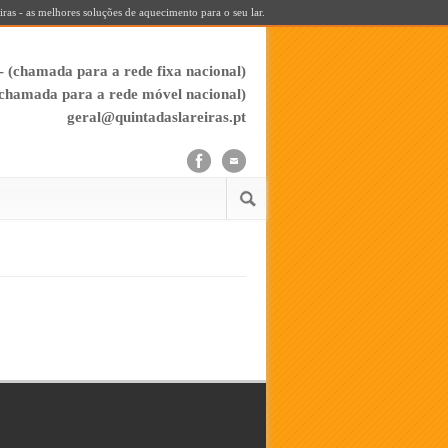
iras - as melhores soluções de aquecimento para o seu lar.
- (chamada para a rede fixa nacional)
(chamada para a rede móvel nacional)
geral@quintadaslareiras.pt