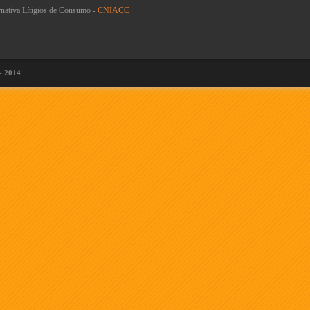
rnativa Lítigios de Consumo -
CNIACC
 - 2014