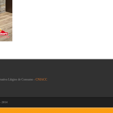
rnativa Lítigios de Consumo -
CNIACC
 - 2014